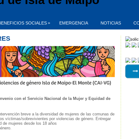
»
BENEFICIOS SOCIALES
EMERGENCIA
NOTICIAS
C
RES
onvenio con el Servicio Nacional de la Mujer y Equidad de
intervención breve a la diversidad de mujeres de las comunas de
os víctimas/sobrevivientes por violencias de género. Entregar
ad de mujeres desde los 18 años
género.