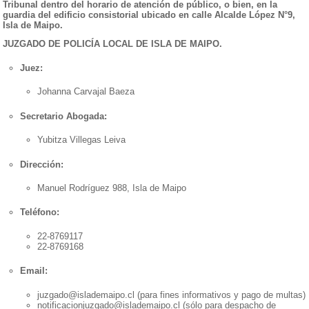
Tribunal dentro del horario de atención de público, o bien, en la
guardia del edificio consistorial ubicado en calle Alcalde López N°9,
Isla de Maipo.
JUZGADO DE POLICÍA LOCAL DE ISLA DE MAIPO.
Juez:
Johanna Carvajal Baeza
Secretario Abogada:
Yubitza Villegas Leiva
Dirección:
Manuel Rodríguez 988, Isla de Maipo
Teléfono:
22-8769117
22-8769168
Email:
juzgado@islademaipo.cl (para fines informativos y pago de multas)
notificacionjuzgado@islademaipo.cl (sólo para despacho de