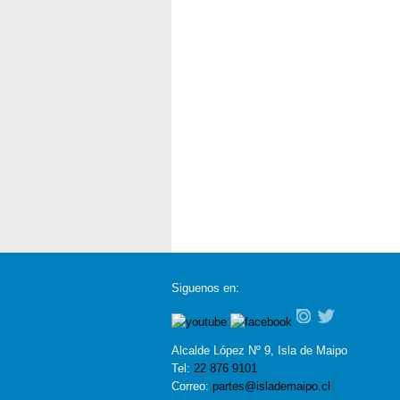
Siguenos en:
Alcalde López Nº 9, Isla de Maipo
Tel:
22 876 9101
Correo:
partes@islademaipo.cl