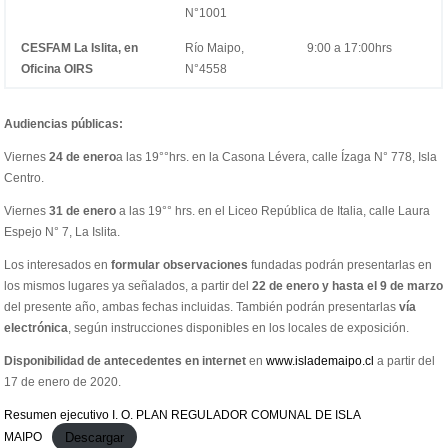
N°1001
CESFAM La Islita, en
Río Maipo,
9:00 a 17:00hrs
Oficina OIRS
N°4558
Audiencias públicas:
Viernes
24 de enero
a las 19°°hrs. en la Casona Lévera, calle Ízaga N° 778, Isla
Centro.
Viernes
31 de enero
a las 19°° hrs. en el Liceo República de Italia, calle Laura
Espejo N° 7, La Islita.
Los interesados en
formular observaciones
fundadas podrán presentarlas en
los mismos lugares ya señalados, a partir del
22 de enero y hasta el 9 de marzo
del presente año, ambas fechas incluidas. También podrán presentarlas
vía
electrónica
, según instrucciones disponibles en los locales de exposición.
Disponibilidad de antecedentes en internet
en
www.islademaipo.cl
a partir del
17 de enero de 2020.
Resumen ejecutivo I. O. PLAN REGULADOR COMUNAL DE ISLA
Descargar
MAIPO