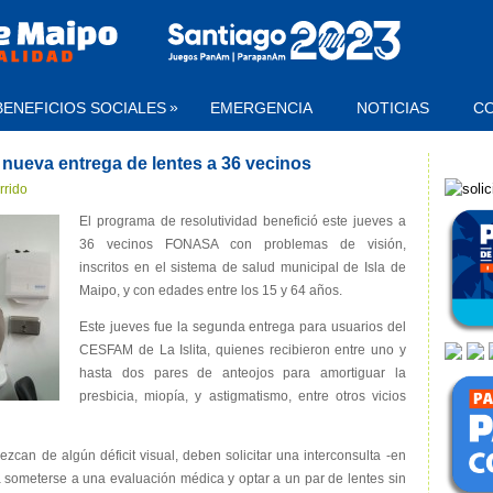
»
BENEFICIOS SOCIALES
EMERGENCIA
NOTICIAS
C
 nueva entrega de lentes a 36 vecinos
rrido
El programa de resolutividad benefició este jueves a
36 vecinos FONASA con problemas de visión,
inscritos en el sistema de salud municipal de Isla de
Maipo, y con edades entre los 15 y 64 años.
Este jueves fue la segunda entrega para usuarios del
CESFAM de La Islita, quienes recibieron entre uno y
hasta dos pares de anteojos para amortiguar la
presbicia, miopía, y astigmatismo, entr
e otros vicios
zcan de algún déficit visual, deben solicitar una interconsulta -en
ra someterse a una evaluación médica y optar a un par de lentes sin