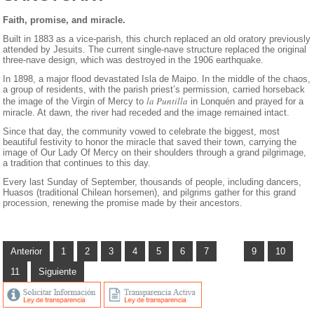
Faith, promise, and miracle.
Built in 1883 as a vice-parish, this church replaced an old oratory previously
attended by Jesuits. The current single-nave structure replaced the original
three-nave design, which was destroyed in the 1906 earthquake.
In 1898, a major flood devastated Isla de Maipo. In the middle of the chaos,
a group of residents, with the parish priest’s permission, carried horseback
la Puntilla
the image of the Virgin of Mercy to
in Lonquén and prayed for a
miracle. At dawn, the river had receded and the image remained intact.
Since that day, the community vowed to celebrate the biggest, most
beautiful festivity to honor the miracle that saved their town, carrying the
image of Our Lady Of Mercy on their shoulders through a grand pilgrimage,
a tradition that continues to this day.
Every last Sunday of September, thousands of people, including dancers,
Huasos (traditional Chilean horsemen), and pilgrims gather for this grand
procession, renewing the promise made by their ancestors.
Anterior
1
2
3
4
5
6
7
8
9
10
11
Siguiente