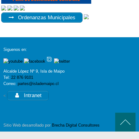
Ordenanzas Municipales
Siguenos en:
Alcalde López Nº 9, Isla de Maipo
Tel:
22 876 9101
Correo:
partes@islademaipo.cl
Intranet
<
Sitio Web desarrollado por
Brecha Digital Consultores